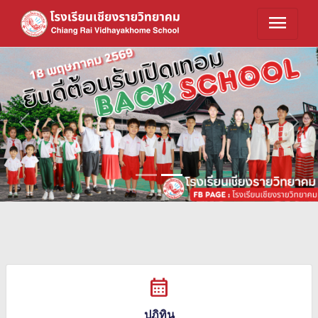
menu
Previous
Next
calendar_month
ปฏิทิน